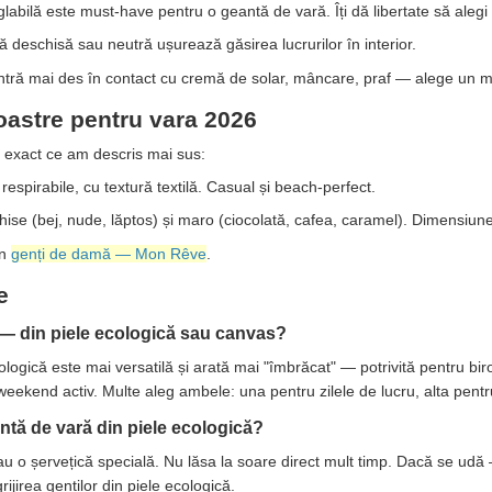
abilă este must-have pentru o geantă de vară. Îți dă libertate să alegi s
 deschisă sau neutră ușurează găsirea lucrurilor în interior.
 intră mai des în contact cu cremă de solar, mâncare, praf — alege un mat
astre pentru vara 2026
 exact ce am descris mai sus:
espirabile, cu textură textilă. Casual și beach-perfect.
ise (bej, nude, lăptos) și maro (ciocolată, cafea, caramel). Dimensiunea
în
genți de damă — Mon Rêve
.
e
 — din piele ecologică sau canvas?
logică este mai versatilă și arată mai "îmbrăcat" — potrivită pentru bir
 weekend activ. Multe aleg ambele: una pentru zilele de lucru, alta pentr
ntă de vară din piele ecologică?
 o șervețică specială. Nu lăsa la soare direct mult timp. Dacă se udă —
rijirea genților din piele ecologică.