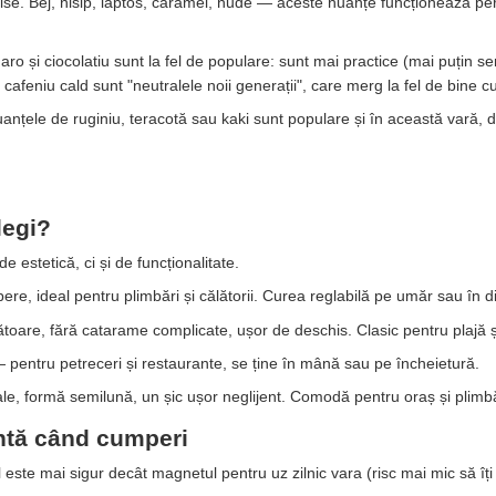
e. Bej, nisip, lăptos, caramel, nude — aceste nuanțe funcționează perf
ro și ciocolatiu sunt la fel de populare: sunt mai practice (mai puțin sen
cafeniu cald sunt "neutralele noii generații", care merg la fel de bine c
nțele de ruginiu, teracotă sau kaki sunt populare și în această vară, d
legi?
 estetică, ci și de funcționalitate.
ere, ideal pentru plimbări și călătorii. Curea reglabilă pe umăr sau în 
oare, fără catarame complicate, ușor de deschis. Clasic pentru plajă și
pentru petreceri și restaurante, se ține în mână sau pe încheietură.
e, formă semilună, un șic ușor neglijent. Comodă pentru oraș și plimbă
tentă când cumperi
 este mai sigur decât magnetul pentru uz zilnic vara (risc mai mic să îți