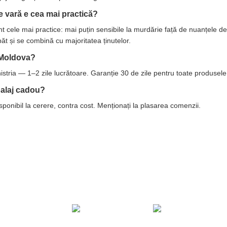
 vară e cea mai practică?
t cele mai practice: mai puțin sensibile la murdărie față de nuanțele des
păt și se combină cu majoritatea ținutelor.
n Moldova?
istria — 1–2 zile lucrătoare. Garanție 30 de zile pentru toate produsele
alaj cadou?
ponibil la cerere, contra cost. Menționați la plasarea comenzii.