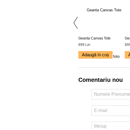
Geanta Canvas Tote
Ge
899 Lei
899
Adaugă în coș
Comentariu nou