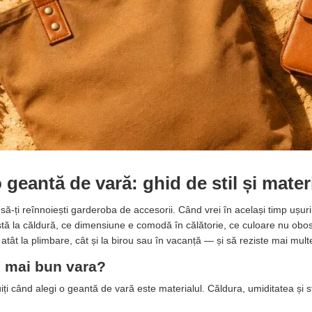
 geantă de vară: ghid de stil și mater
-ți reînnoiești garderoba de accesorii. Când vrei în același timp ușurință
stă la căldură, ce dimensiune e comodă în călătorie, ce culoare nu obo
atât la plimbare, cât și la birou sau în vacanță — și să reziste mai mul
 e mai bun vara?
iți când alegi o geantă de vară este materialul. Căldura, umiditatea și sti