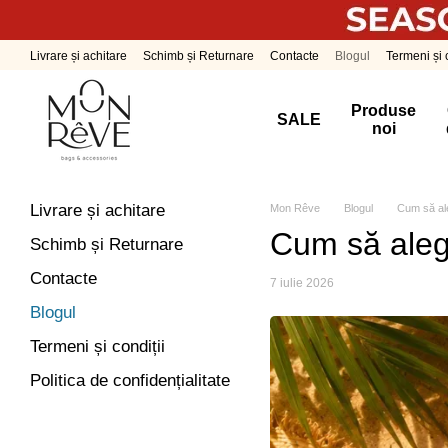
Mergi la conținutul principal
Livrare și achitare
Schimb și Returnare
Contacte
Blogul
Termeni și c
Produse
SALE
noi
Livrare și achitare
Mon Rêve
Blogul
Cum să ale
Cum să alegi
Schimb și Returnare
Contacte
7 iulie 2026
Blogul
Termeni și condiții
Politica de confidențialitate