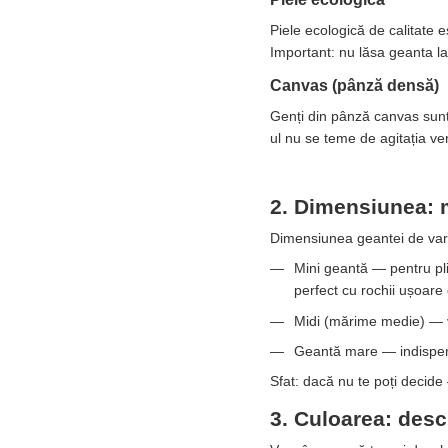
Piele ecologică de calitate 
Important: nu lăsa geanta la
Canvas (pânză densă)
Genți din pânză canvas sunt 
ul nu se teme de agitația ve
2. Dimensiunea: 
Dimensiunea geantei de vară
Mini geantă — pentru plim
perfect cu rochii ușoare
Midi (mărime medie) — var
Geantă mare — indispensa
Sfat: dacă nu te poți decide 
3. Culoarea: des