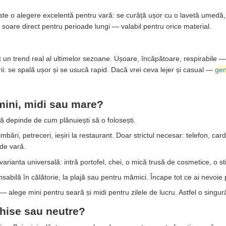
este o alegere excelentă pentru vară: se curăță ușor cu o lavetă umedă, 
 soare direct pentru perioade lungi — valabil pentru orice material.
un trend real al ultimelor sezoane. Ușoare, încăpătoare, respirabile — 
rii: se spală ușor și se usucă rapid. Dacă vrei ceva lejer și casual —
gen
mini, midi sau mare?
 depinde de cum plănuiești să o folosești.
bări, petreceri, ieșiri la restaurant. Doar strictul necesar: telefon, car
 de vară.
ianta universală: intră portofel, chei, o mică trusă de cosmetice, o stic
bilă în călătorie, la plajă sau pentru mămici. Încape tot ce ai nevoie p
— alege mini pentru seară și midi pentru zilele de lucru. Astfel o singură
chise sau neutre?