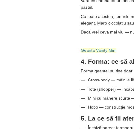
Vara înseamnă tonuri deschis
pastel.
Cu toate acestea, tonurile ma
elegant. Maro ciocolatiu sau 
Dacă vrei ceva mai viu — nua
Geanta Vanity Mini
4. Forma: ce să a
Forma geantei nu ține doar de
Cross-body — mâinile lib
Tote (shopper) — încăpăt
Mini cu mânere scurte — 
Hobo — construcție moal
5. La ce să fii a
Închizătoarea: fermoarul