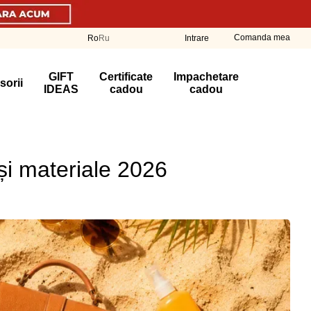
Comanda mea
Ro
Ru
Intrare
GIFT
Certificate
Impachetare
sorii
IDEAS
cadou
cadou
și materiale 2026