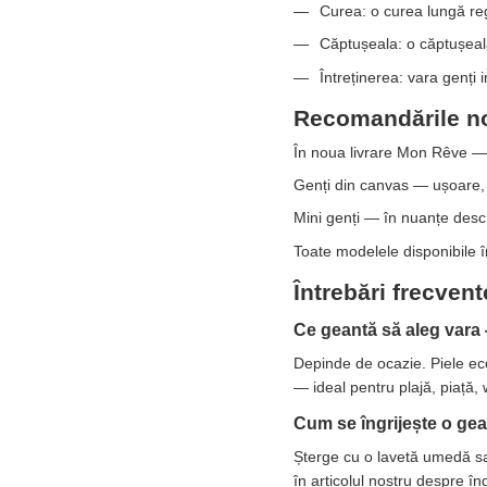
Curea: o curea lungă regl
Căptușeala: o căptușeală
Întreținerea: vara genți
Recomandările no
În noua livrare Mon Rêve —
Genți din canvas — ușoare, r
Mini genți — în nuanțe desch
Toate modelele disponibile 
Întrebări frecvent
Ce geantă să aleg vara
Depinde de ocazie. Piele eco
— ideal pentru plajă, piață,
Cum se îngrijește o gea
Șterge cu o lavetă umedă sau
în articolul nostru despre îng