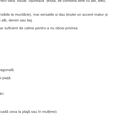
ect vara: vizual "ușurează" ținuta, se combină bine cu alb, bleu,
sibile la murdărie), mai versatile și dau ținutei un accent matur și
u alb, denim sau bej.
ar suficient de calme pentru a nu obosi privirea.
diagonală.
 piață.
ri.
 cadă ceva la plajă sau în mulțime).