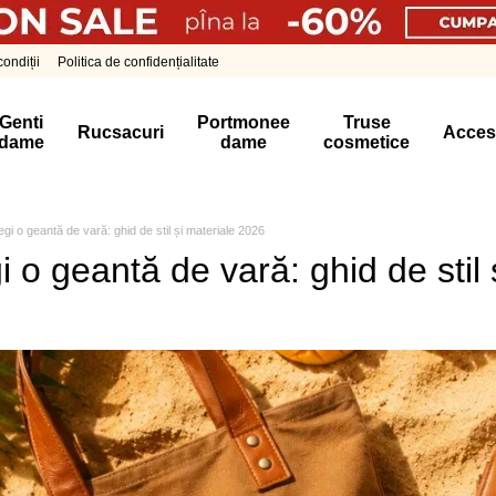
ondiții
Politica de confidențialitate
Genti
Portmonee
Truse
Rucsacuri
Acces
dame
dame
cosmetice
gi o geantă de vară: ghid de stil și materiale 2026
 o geantă de vară: ghid de stil 