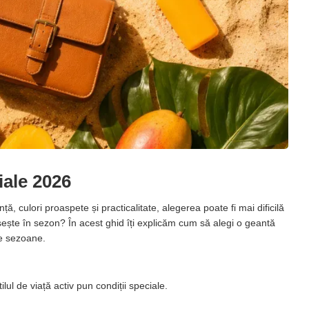
iale 2026
, culori proaspete și practicalitate, alegerea poate fi mai dificilă
sește în sezon? În acest ghid îți explicăm cum să alegi o geantă
te sezoane.
lul de viață activ pun condiții speciale.