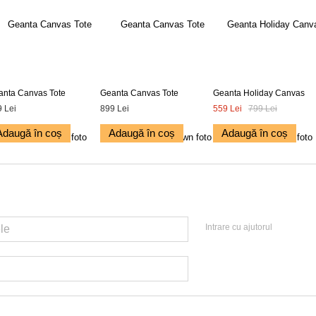
anta Canvas Tote
Geanta Canvas Tote
Geanta Holiday Canvas
 Lei
899 Lei
559 Lei
799 Lei
Adaugă în coș
Adaugă în coș
Adaugă în coș
Intrare cu ajutorul