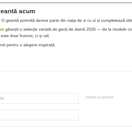
 geantă acum
 geantă potrivită devine parte din viața de zi cu zi și completează stilu
ve
găsești o selecție variată de genți de damă 2026 — de la modele compa
ste doar frumos, ci și util.
vit pentru o alegere inspirată.
Intrare cu ajutorul