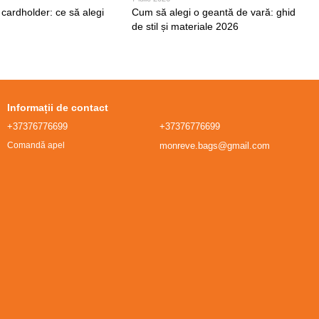
 cardholder: ce să alegi
Cum să alegi o geantă de vară: ghid
de stil și materiale 2026
Informații de contact
+37376776699
+37376776699
monreve.bags@gmail.com
Comandă apel