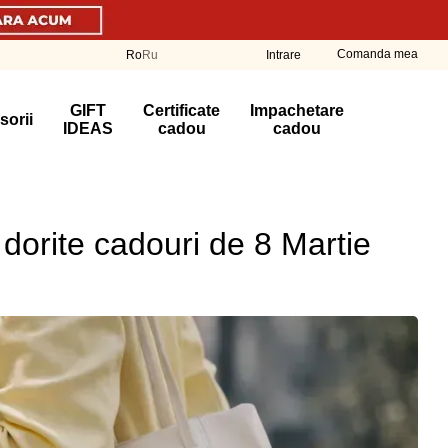
Comanda mea
Ro
Ru
Intrare
GIFT
Certificate
Impachetare
sorii
IDEAS
cadou
cadou
 dorite cadouri de 8 Martie