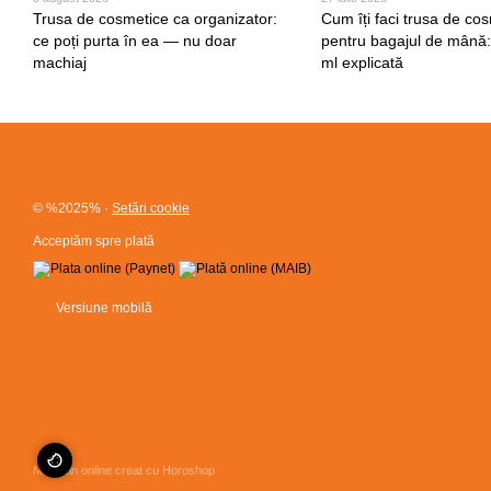
Trusa de cosmetice ca organizator:
Cum îți faci trusa de co
ce poți purta în ea — nu doar
pentru bagajul de mână:
machiaj
ml explicată
© %2025%
·
Setări cookie
Acceptăm spre plată
Versiune mobilă
Magazin online creat cu Horoshop