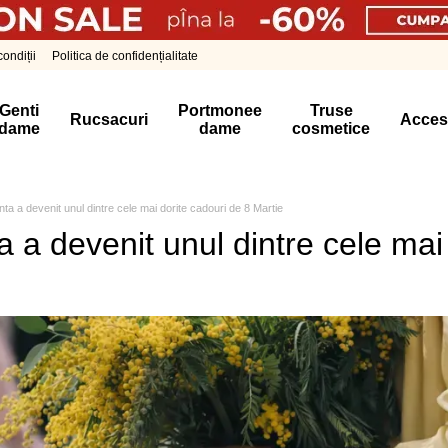
ondiții
Politica de confidențialitate
Genti
Portmonee
Truse
Rucsacuri
Acces
dame
dame
cosmetice
ta a devenit unul dintre cele mai dorite cadouri de 8 Martie
 a devenit unul dintre cele mai