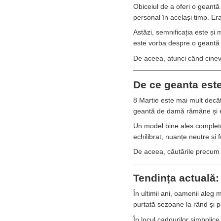
Obiceiul de a oferi o geantă
personal în același timp. Era
Astăzi, semnificația este și 
este vorba despre o geantă s
De aceea, atunci când cineva
De ce geanta este
8 Martie este mai mult decât
geantă de damă rămâne și e
Un model bine ales completea
echilibrat, nuanțe neutre și 
De aceea, căutările precum 
Tendința actuală:
În ultimii ani, oamenii aleg
purtată sezoane la rând și po
În locul cadourilor simbolice