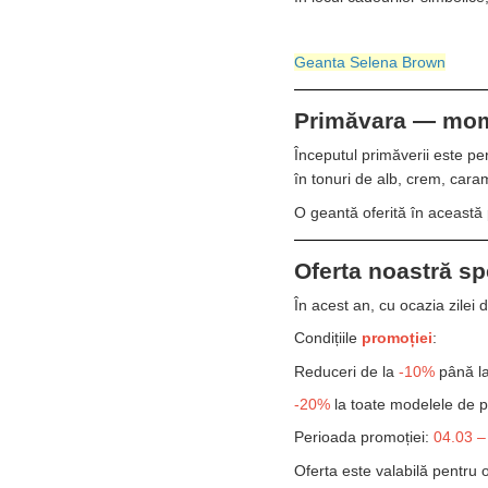
Geanta Selena Brown
Primăvara — mome
Începutul primăverii este pe
în tonuri de alb, crem, cara
O geantă oferită în această
Oferta noastră sp
În acest an, cu ocazia zilei 
Condițiile
promoției
:
Reduceri de la
-10%
până l
-20%
la toate modelele de p
Perioada promoției:
04.03 –
Oferta este valabilă pentru 