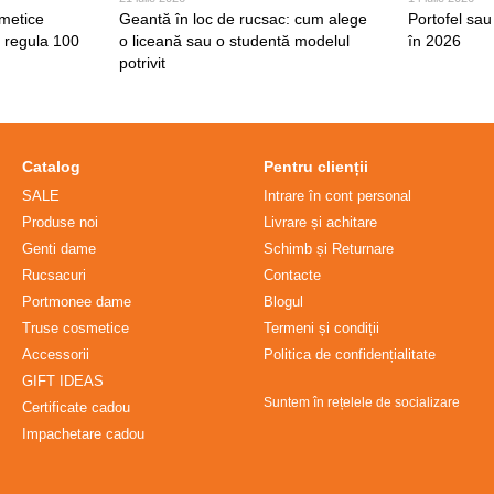
smetice
Geantă în loc de rucsac: cum alege
Portofel sau
 regula 100
o liceană sau o studentă modelul
în 2026
potrivit
Catalog
Pentru clienții
SALE
Intrare în cont personal
Produse noi
Livrare și achitare
Genti dame
Schimb și Returnare
Rucsacuri
Contacte
Portmonee dame
Blogul
Truse cosmetice
Termeni și condiții
Accessorii
Politica de confidențialitate
GIFT IDEAS
Suntem în rețelele de socializare
Certificate cadou
Impachetare cadou