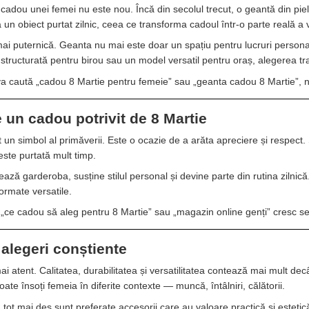
 cadou unei femei nu este nou. Încă din secolul trecut, o geantă din piel
 un obiect purtat zilnic, ceea ce transforma cadoul într-o parte reală a vi
mai puternică. Geanta nu mai este doar un spațiu pentru lucruri personale,
tructurată pentru birou sau un model versatil pentru oraș, alegerea tran
 caută „cadou 8 Martie pentru femeie” sau „geanta cadou 8 Martie”, nu 
 un cadou potrivit de 8 Martie
 un simbol al primăverii. Este o ocazie de a arăta apreciere și respect. 
ste purtată mult timp.
ză garderoba, susține stilul personal și devine parte din rutina zilnică
formate versatile.
„ce cadou să aleg pentru 8 Martie” sau „magazin online genți” cresc se
 alegeri conștiente
 mai atent. Calitatea, durabilitatea și versatilitatea contează mai mult
ate însoți femeia în diferite contexte — muncă, întâlniri, călătorii.
, tot mai des sunt preferate accesorii care au valoare practică și estetic