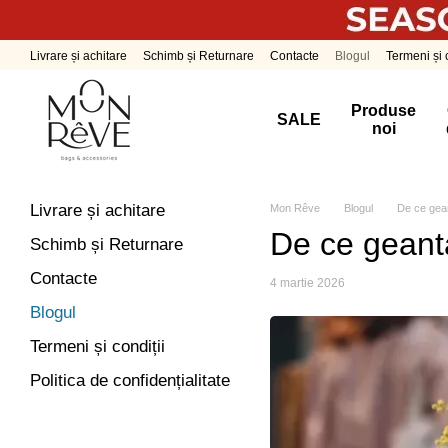
Mergi la conținutul principal
Livrare și achitare
Schimb și Returnare
Contacte
Blogul
Termeni și c
Produse
SALE
noi
Livrare și achitare
Mon Rêve
Blogul
De ce gean
De ce geanta
Schimb și Returnare
Contacte
4 martie 2026
Blogul
Termeni și condiții
Politica de confidențialitate