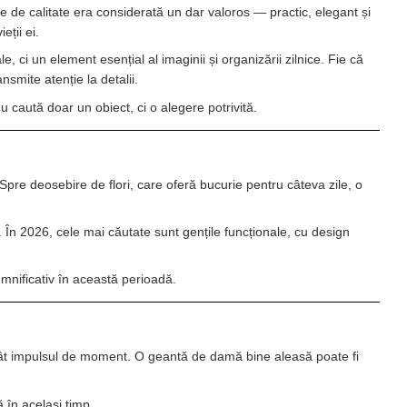
e de calitate era considerată un dar valoros — practic, elegant și
eții ei.
 ci un element esențial al imaginii și organizării zilnice. Fie că
smite atenție la detalii.
caută doar un obiect, ci o alegere potrivită.
Spre deosebire de flori, care oferă bucurie pentru câteva zile, o
. În 2026, cele mai căutate sunt gențile funcționale, cu design
mnificativ în această perioadă.
 decât impulsul de moment. O geantă de damă bine aleasă poate fi
ă în același timp.