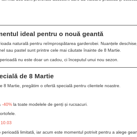
ntul ideal pentru o nouă geantă
rioada naturală pentru reîmprospătarea garderobei. Nuanțele deschise, t
mel sau pastel sunt printre cele mai căutate înainte de 8 Martie.
 perioadă nu este doar un cadou, ci începutul unui nou sezon.
ecială de 8 Martie
de 8 Martie, pregătim o ofertă specială pentru clientele noastre.
a
-40%
la toate modelele de genți și rucsacuri.
ortofele.
 10.03
o perioadă limitată, iar acum este momentul potrivit pentru a alege gea