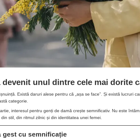
 devenit unul dintre cele mai dorite 
ișnuință. Există daruri alese pentru că „așa se face”. Și există lucruri ca
stă categorie.
Martie, interesul pentru genți de damă crește semnificativ. Nu este întâ
n stil, din ritmul zilnic și din identitatea unei femei.
a gest cu semnificație