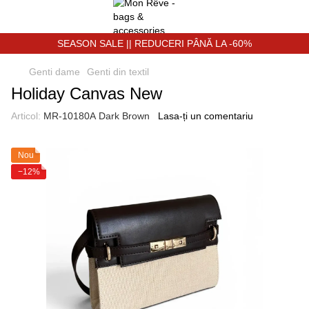
SEASON SALE || REDUCERI PÂNĂ LA -60%
Genti dame
Genti din textil
Holiday Canvas New
Articol:
MR-10180А Dark Brown
Lasa-ți un comentariu
Nou
−12%