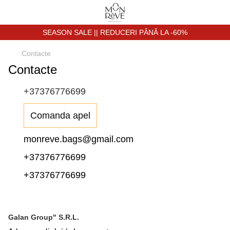
SEASON SALE || REDUCERI PÂNĂ LA -60%
Contacte
Contacte
+37376776699
Comanda apel
monreve.bags@gmail.com
+37376776699
+37376776699
Galan Group" S.R.L.