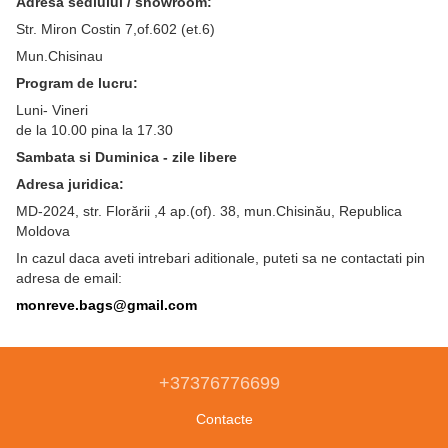
Adresa sediului / showroom:
Str. Miron Costin 7,of.602 (et.6)
Mun.Chisinau
Program de lucru:
Luni- Vineri
de la 10.00 pina la 17.30
Sambata si Duminica - zile libere
Adresa juridica:
MD-2024, str. Florării ,4 ap.(of). 38, mun.Chisinău, Republica
Moldova
In cazul daca aveti intrebari aditionale, puteti sa ne contactati pin
adresa de email:
monreve.bags@gmail.com
+37376776699
Contacte