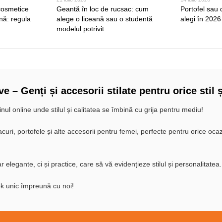
 cosmetice
Geantă în loc de rucsac: cum
Portofel sau 
nă: regula
alege o liceană sau o studentă
alegi în 2026
modelul potrivit
 – Genți și accesorii stilate pentru orice stil 
ul online unde stilul și calitatea se îmbină cu grija pentru mediu!
uri, portofele și alte accesorii pentru femei, perfecte pentru orice ocazi
 elegante, ci și practice, care să vă evidențieze stilul și personalitatea.
ok unic împreună cu noi!