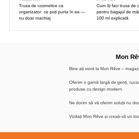
Trusa de cosmetice ca
Cum îți faci trusa de
organizator: ce poți purta în ea —
pentru bagajul de mâ
nu doar machiaj
100 ml explicată
Mon Rêve
Bine ați venit la Mon Rêve – magazin
Oferim o gamă largă de genți, rucsac
produse cu design modern.
Ne dorim să vă oferim soluții nu doar
Vizitați Mon Rêve și creați-vă un lo