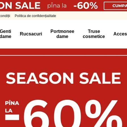
ondiții
Politica de confidențialitate
Genti
Portmonee
Truse
Rucsacuri
Acces
dame
dame
cosmetice