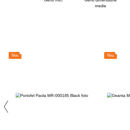
medie
Nou
Nou