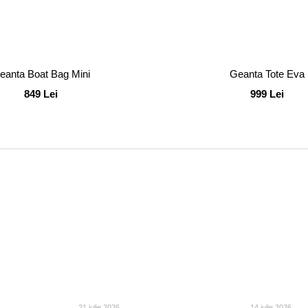
eanta Boat Bag Mini
Geanta Tote Eva
849 Lei
999 Lei
21 iulie 2026
14 iulie 2026