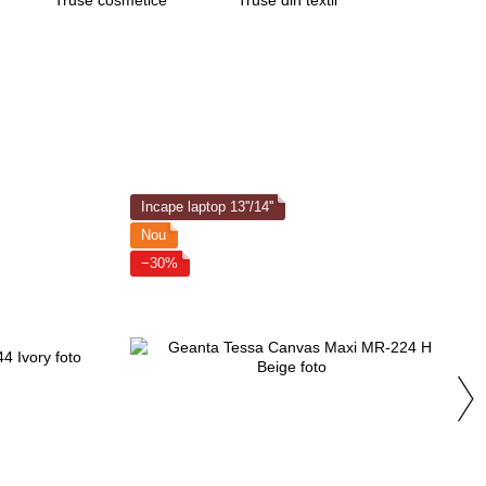
Incape laptop 13''/14''
Nou
−30%