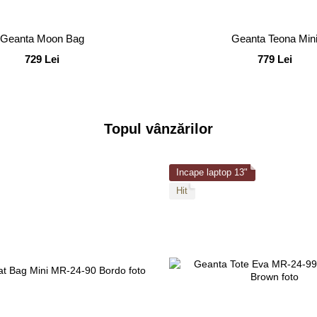
Geanta Moon Bag
Geanta Teona Min
729 Lei
779 Lei
Topul vânzărilor
Incape laptop 13"
Hit