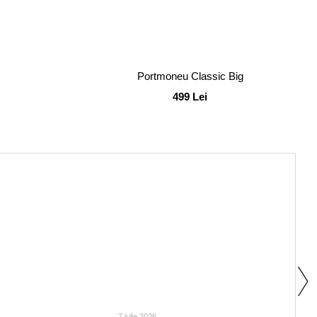
Portmoneu Classic Big
499 Lei
7 iulie 2026
30 iun