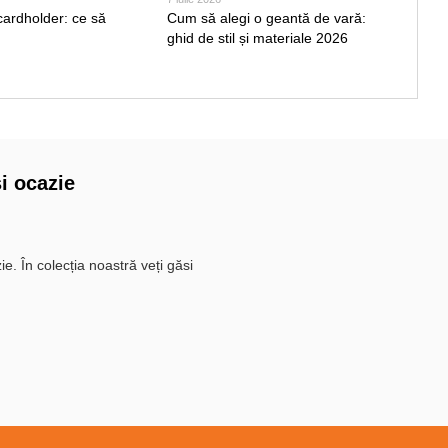
cardholder: ce să
Cum să alegi o geantă de vară:
Genț
ghid de stil și materiale 2026
stila
și ocazie
e. În colecția noastră veți găsi