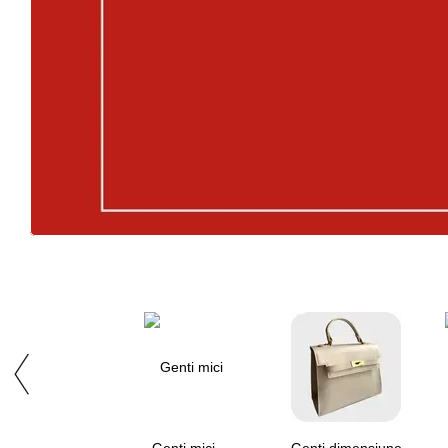
Genti miсi
Genti dimensiune