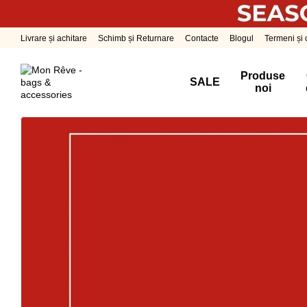
Mergi la conținutul principal
Livrare și achitare
Schimb și Returnare
Contacte
Blogul
Termeni și c
Produse
SALE
noi