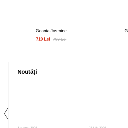
Geanta Jasmine
G
719 Lei
799 Lei
Noutăți
3 august 2026
27 iulie 2026