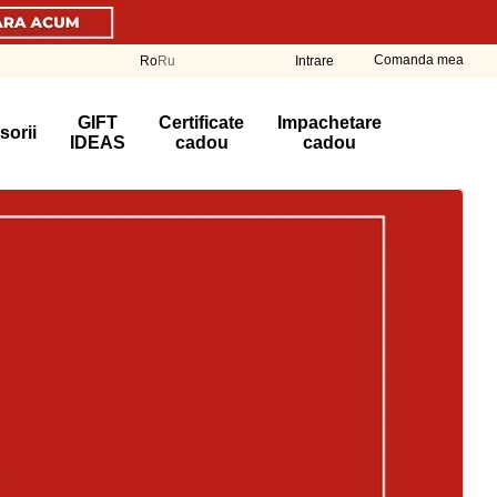
Comanda mea
Ro
Ru
Intrare
GIFT
Certificate
Impachetare
sorii
IDEAS
cadou
cadou