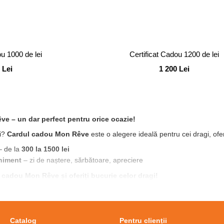
ou 1000 de lei
Certificat Cadou 1200 de lei
 Lei
1 200 Lei
e – un dar perfect pentru orice ocazie!
ți?
Cardul cadou Mon Rêve
este o alegere ideală pentru cei dragi, ofer
 de la
300 la 1500 lei
eniment
– zi de naștere, sărbătoare, apreciere
cadou Mon Rêve și oferiți bucurie celor dragi!
Catalog
Pentru clienții