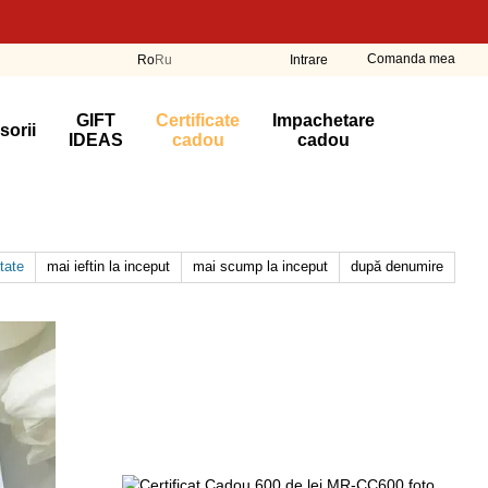
Comanda mea
Ro
Ru
Intrare
GIFT
Certificate
Impachetare
sorii
IDEAS
cadou
cadou
tate
mai ieftin la inceput
mai scump la inceput
după denumire