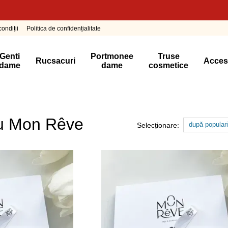
ondiții
Politica de confidențialitate
Genti
Portmonee
Truse
Rucsacuri
Acces
dame
dame
cosmetice
ou Mon Rêve
după populari
Selecționare: