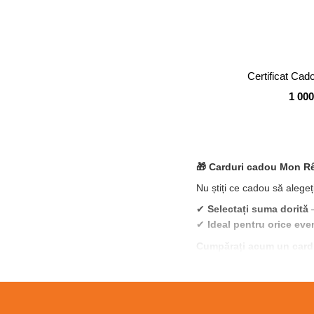
Certificat Cad
1 000
🎁 Carduri cadou Mon Rêv
Nu știți ce cadou să alege
✔
Selectați suma dorită
–
✔
Ideal pentru orice ev
Cumpărați acum un card 