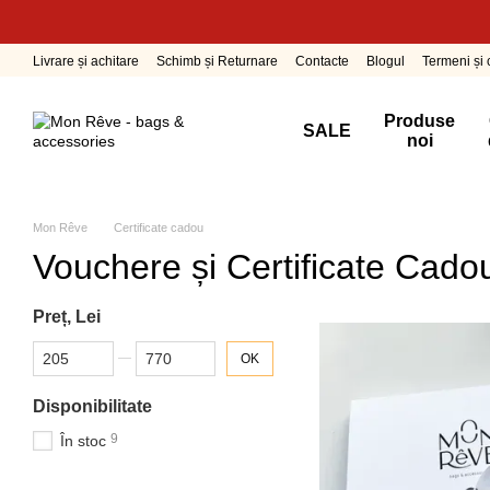
Mergi la conținutul principal
Livrare și achitare
Schimb și Returnare
Contacte
Blogul
Termeni și c
Produse
SALE
noi
Mon Rêve
Certificate cadou
Vouchere și Certificate Cad
Preț, Lei
De la Preț, Lei
Până la Preț, Lei
OK
Disponibilitate
9
În stoc