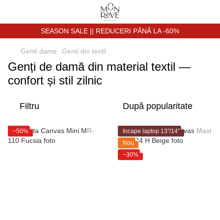
SEASON SALE || REDUCERI PÂNĂ LA -60%
Genti dame
Genti din textil
Genți de damă din material textil —
confort și stil zilnic
Filtru
După popularitate
−50%
Incape laptop 13''/14''
Nou
−30%