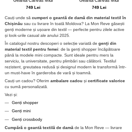
Geanta Canvas Midi
Geanta Canvas Midi
749 Lei
749 Lei
Cauți unde să
cumperi o geantă de damă din material textil în
Chișinău
sau cu livrare în toată Moldova? La Mon Reve găsești
genți moderne și ușoare din textil — perfecte pentru zilele active
și look-urile casual ale anului 2025.
În catalogul nostru descoperi o selecție variată de
genți din
material textil pentru femei
: de la genți shopper încăpătoare
până la modele mini compacte. Sunt ideale pentru mers la
serviciu, la universitate, pentru plimbări sau călătorii. Textilul
rezistent, greutatea redusă și designul modern le transformă într-
un must-have în garderoba de vară și toamnă.
Cauți un cadou? Oferim
ambalare cadou
și
certificate valorice
cu sumă personalizată.
Vezi și:
Genți shopper
Genți mini
Genți crossbody
Cumpără o geantă textilă de damă
de la Mon Reve — livrare