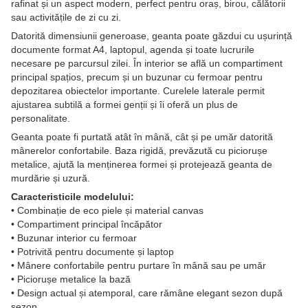
rafinat și un aspect modern, perfect pentru oraș, birou, călătorii
sau activitățile de zi cu zi.
Datorită dimensiunii generoase, geanta poate găzdui cu ușurință
documente format A4, laptopul, agenda și toate lucrurile
necesare pe parcursul zilei. În interior se află un compartiment
principal spațios, precum și un buzunar cu fermoar pentru
depozitarea obiectelor importante. Curelele laterale permit
ajustarea subtilă a formei genții și îi oferă un plus de
personalitate.
Geanta poate fi purtată atât în mână, cât și pe umăr datorită
mânerelor confortabile. Baza rigidă, prevăzută cu piciorușe
metalice, ajută la menținerea formei și protejează geanta de
murdărie și uzură.
Caracteristicile modelului:
• Combinație de eco piele și material canvas
• Compartiment principal încăpător
• Buzunar interior cu fermoar
• Potrivită pentru documente și laptop
• Mânere confortabile pentru purtare în mână sau pe umăr
• Piciorușe metalice la bază
• Design actual și atemporal, care rămâne elegant sezon după
sezon