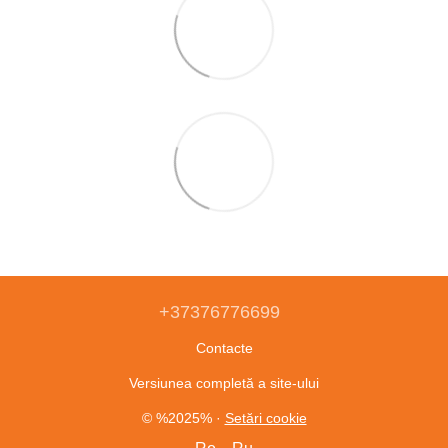
+37376776699
Contacte
Versiunea completă a site-ului
© %2025%
·
Setări cookie