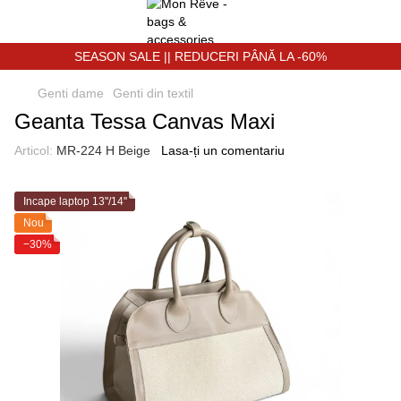
SEASON SALE || REDUCERI PÂNĂ LA -60%
Genti dame
Genti din textil
Geanta Tessa Canvas Maxi
Articol:
MR-224 H Beige
Lasa-ți un comentariu
Incape laptop 13''/14''
Nou
−30%