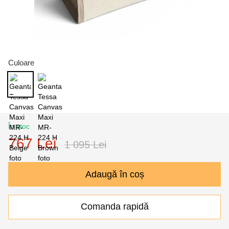
Culoare
În stoc
767 Lei
1 095 Lei
Adaugă în coș
Comanda rapidă