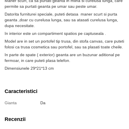
Maner scurt, ca sa purtati geanta in miina si curelusa lunga, care
permite sa purtati geanta pe umar sau peste umar.
Datorita furniturei speciale, puteti detasa maner scurt si purta
geanta ,doar cu curelusa lunga, sau sa atasati curelusa lunga,
dupa necesitate.
In interior este un compartiment spatios pe captuseala .
Model are in set un portofel tip trusa, din stofa canvas, care puteti
folosi ca trusa cosmetica sau portofel, sau sa plasati toate cheile.
In parte de spate ( exterior) geanta are un buzunar aditional pe
fermoar, in care puteti plasa telefon.
Dimensiunele 29*21*13 cm
Caracteristici
Gianta
Da
Recenzii