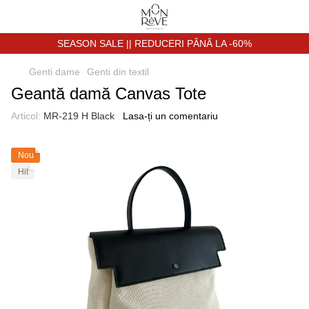
SEASON SALE || REDUCERI PÂNĂ LA -60%
Genti dame
Genti din textil
Geantă damă Canvas Tote
Articol:
MR-219 H Black
Lasa-ți un comentariu
Nou
Hit