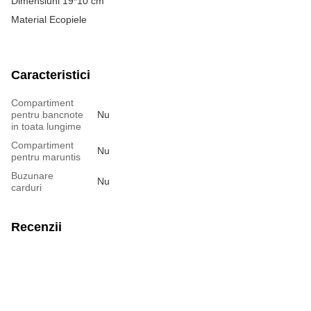
Dimensiuni 19*10 cm
Material Ecopiele
Caracteristici
Compartiment
pentru bancnote
Nu
in toata lungime
Compartiment
Nu
pentru maruntis
Buzunare
Nu
carduri
Recenzii