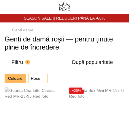
SEASON SALE || REDUCERI PÂNĂ LA -60%
Genti dame
Genți de damă roșii — pentru ținute
pline de încredere
Filtru
După popularitate
1
Culoare
Roșu
−20%