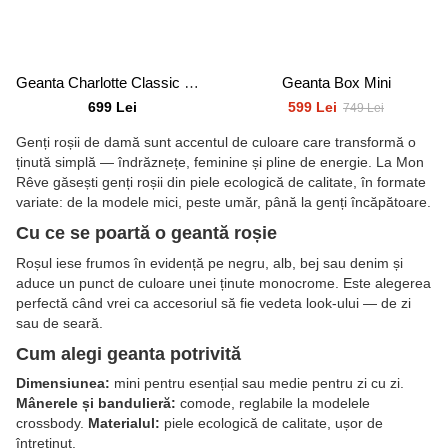
Geanta Charlotte Classic Red
Geanta Box Mini
699 Lei
599 Lei
749 Lei
Genți roșii de damă sunt accentul de culoare care transformă o
ținută simplă — îndrăznețe, feminine și pline de energie. La Mon
Rêve găsești genți roșii din piele ecologică de calitate, în formate
variate: de la modele mici, peste umăr, până la genți încăpătoare.
Cu ce se poartă o geantă roșie
Roșul iese frumos în evidență pe negru, alb, bej sau denim și
aduce un punct de culoare unei ținute monocrome. Este alegerea
perfectă când vrei ca accesoriul să fie vedeta look-ului — de zi
sau de seară.
Cum alegi geanta potrivită
Dimensiunea:
mini pentru esențial sau medie pentru zi cu zi.
Mânerele și bandulieră:
comode, reglabile la modelele
crossbody.
Materialul:
piele ecologică de calitate, ușor de
întreținut.