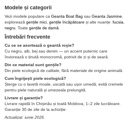
Modele și categorii
Vezi modele populare ca
Geanta Boat Bag
sau
Geanta Jasmine
,
explorează
gențile mici
,
gențile încăpătoare
și alte nuanțe:
fucsia
,
negru
. Toate
gențile de damă
.
Întrebări frecvente
Cu ce se asortează o geantă roșie?
Cu negru, alb, bej sau denim — un accent puternic care
înviorează o ținută monocromă, potrivit de zi și de seară.
Din ce material sunt gențile?
Din piele ecologică de calitate, fără materiale de origine animală.
Cum îngrijești piele ecologică?
Șterge cu o lavetă moale, uscată sau ușor umedă; evită cremele
pentru piele naturală și umezeala prelungită.
Livrare și garanție?
Livrare rapidă în Chișinău și toată Moldova, 1–2 zile lucrătoare.
Garanție 30 de zile de la achiziție.
Actualizat: iunie 2026.