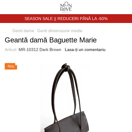
SEASON SALE || REDUCERI PÂNĂ LA -60%
Genti dame
Genti dimensiune medie
Geantă damă Baguette Marie
Articol:
MR-10312 Dark Brown
Lasa-ți un comentariu
Nou