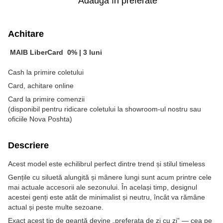
Adaugă în preferate
Achitare
MAIB LiberCard
0% |
3 luni
Cash la primire coletului
Card, achitare online
Card la primire comenzii
(disponibil pentru ridicare coletului la showroom-ul nostru sau
oficiile Nova Poshta)
Descriere
Acest model este echilibrul perfect dintre trend și stilul timeless
Gențile cu siluetă alungită și mânere lungi sunt acum printre cele
mai actuale accesorii ale sezonului. În același timp, designul
acestei genți este atât de minimalist și neutru, încât va rămâne
actual și peste multe sezoane.
Exact acest tip de geantă devine „preferata de zi cu zi” — cea pe