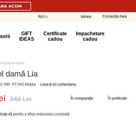
Comanda mea
Ro
Ru
Intrare
GIFT
Certificate
Impachetare
sorii
IDEAS
cadou
cadou
Portmonee dame
el damă Lia
col: MR- PT 045 Mokka
Lasa-ți un comentariu
ei
349 Lei
În comparație
În preferate
ficați-vă
pentru a afișa reducerea cumulată