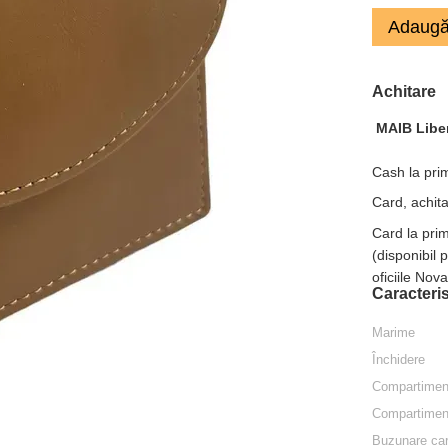
Adaugă
Achitare
MAIB Libe
Cash la prim
Card, achita
Card la pri
(disponibil 
oficiile Nov
Caracteris
Marime
Închidere
Compartiment
Compartiment
Buzunare car