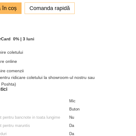
 în coș
Comanda rapidă
rCard
0% |
3 luni
ire coletului
re online
mire comenzii
pentru ridicare coletului la showroom-ul nostru sau
a Poshta)
tici
Mic
Buton
 pentru bancnote in toata lungime
Nu
 pentru maruntis
Da
duri
Da