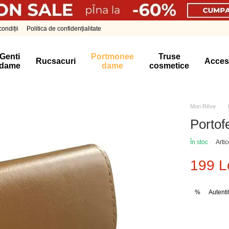
ondiții
Politica de confidențialitate
Genti
Portmonee
Truse
Rucsacuri
Acces
dame
dame
cosmetice
Mon Rêve
Portof
În stoc
Arti
199 L
Autenti
%