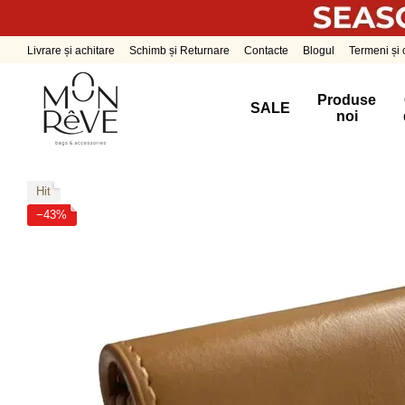
Mergi la conținutul principal
Livrare și achitare
Schimb și Returnare
Contacte
Blogul
Termeni și c
Produse
SALE
noi
Hit
−43%