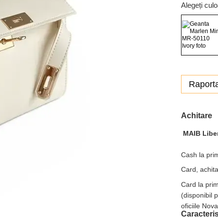
Alegeți cul
Raporta
Achitare
MAIB Libe
Cash la prim
Card, achita
Card la pri
(disponibil 
oficiile Nov
Caracteris