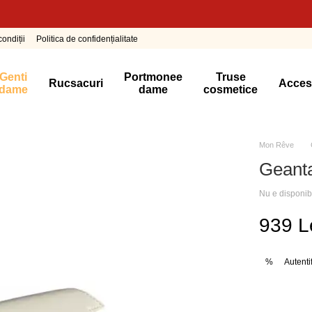
ondiții
Politica de confidențialitate
Genti
Portmonee
Truse
Rucsacuri
Acces
dame
dame
cosmetice
Mon Rêve
Geanta
Nu e disponib
939 L
Autenti
%