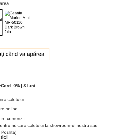
oarea
ți când va apărea
rCard
0% |
3 luni
ire coletului
re online
mire comenzii
pentru ridicare coletului la showroom-ul nostru sau
a Poshta)
tici