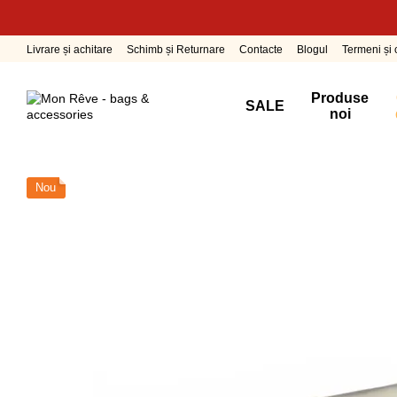
Mergi la conținutul principal
Livrare și achitare
Schimb și Returnare
Contacte
Blogul
Termeni și c
Produse
SALE
noi
Nou