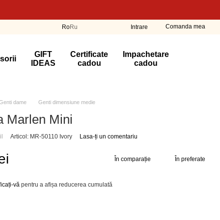
Comanda mea
Ro
Ru
Intrare
GIFT
Certificate
Impachetare
sorii
IDEAS
cadou
cadou
Genti dame
Genti dimensiune medie
 Marlen Mini
il
Articol: MR-50110 Ivory
Lasa-ți un comentariu
ei
În comparație
În preferate
ficați-vă
pentru a afișa reducerea cumulată