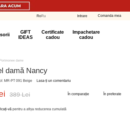
Comanda mea
Ro
Ru
Intrare
GIFT
Certificate
Impachetare
sorii
IDEAS
cadou
cadou
Portmonee dame
el damă Nancy
col: MR-PT 091 Beige
Lasa-ți un comentariu
ei
389 Lei
În comparație
În preferate
ficați-vă
pentru a afișa reducerea cumulată