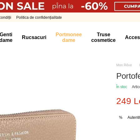
ondiții
Politica de confidențialitate
Genti
Portmonee
Truse
Rucsacuri
Acces
dame
dame
cosmetice
Mon Rêve
Portof
În stoc
Arti
249 L
Autenti
%