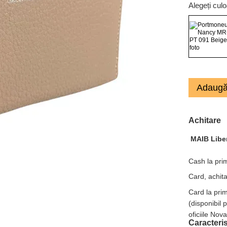
Alegeți cul
Adaugă
Achitare
MAIB Libe
Cash la prim
Card, achita
Card la pri
(disponibil 
oficiile Nov
Caracteris