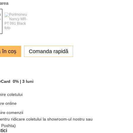
oarea
 în coș
Comanda rapidă
rCard
0% |
3 luni
ire coletului
re online
mire comenzii
pentru ridicare coletului la showroom-ul nostru sau
a Poshta)
tici