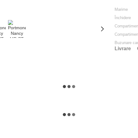
Marime
Închidere
Compartiment
Compartiment
Buzunare car
Livrare