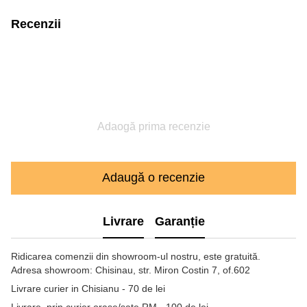
Recenzii
Adaogă prima recenzie
Adaugă o recenzie
Livrare
Garanție
Ridicarea comenzii din showroom-ul nostru, este gratuită.
Adresa showroom: Chisinau, str. Miron Costin 7, of.602
Livrare curier in Chisianu - 70 de lei
Livrare prin curier orase/sate RM - 100 de lei