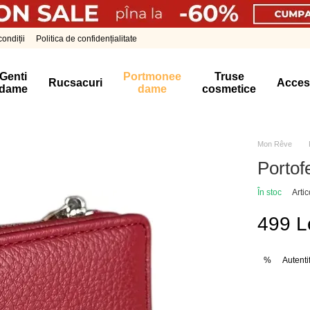
ondiții
Politica de confidențialitate
Genti
Portmonee
Truse
Rucsacuri
Acces
dame
dame
cosmetice
Mon Rêve
Portof
În stoc
Arti
499 L
Autenti
%