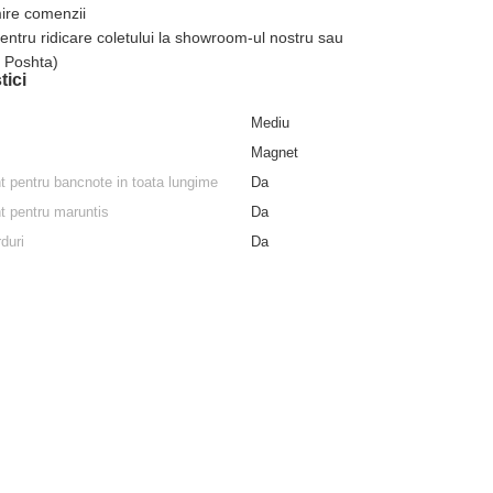
mire comenzii
pentru ridicare coletului la showroom-ul nostru sau
a Poshta)
tici
Mediu
Magnet
 pentru bancnote in toata lungime
Da
 pentru maruntis
Da
duri
Da