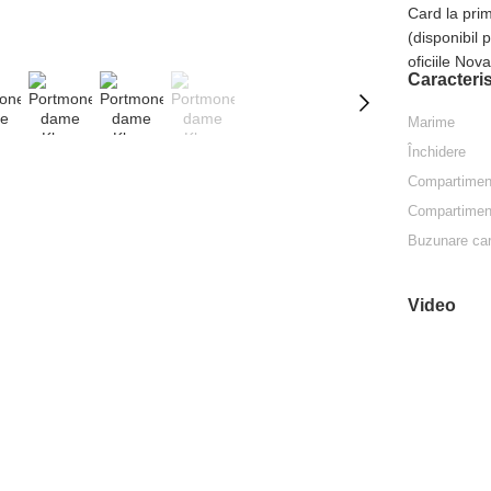
Card la pri
(disponibil 
oficiile Nov
Caracteris
Marime
Închidere
Compartiment
Compartiment
Buzunare car
Video