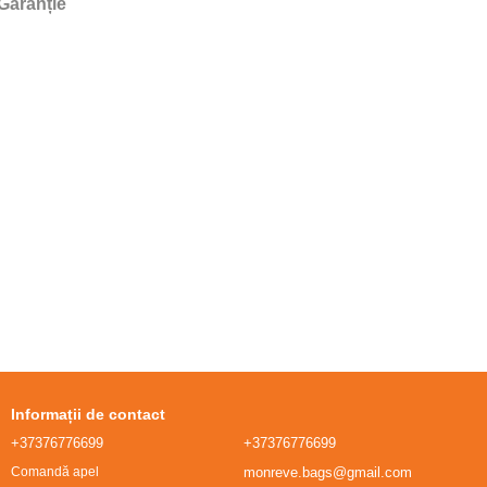
Garanție
Informații de contact
+37376776699
+37376776699
monreve.bags@gmail.com
Comandă apel