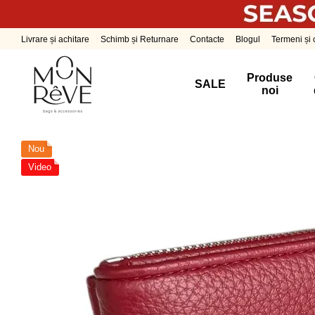
Mergi la conținutul principal
Livrare și achitare
Schimb și Returnare
Contacte
Blogul
Termeni și c
Produse
SALE
noi
Nou
Video