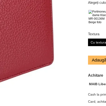
Alegeți cul
Textura
Cu textur
Adaugă
Achitare
MAIB Libe
Cash la prim
Card, achita