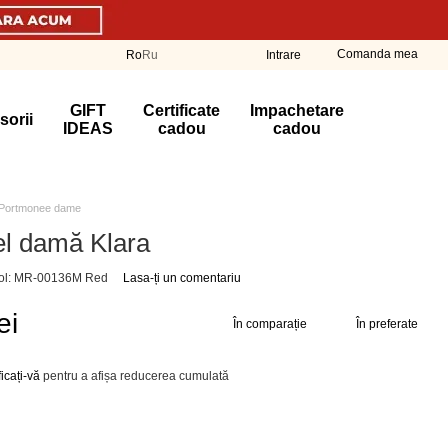
Comanda mea
Ro
Ru
Intrare
GIFT
Certificate
Impachetare
sorii
IDEAS
cadou
cadou
Portmonee dame
el damă Klara
col: MR-00136M Red
Lasa-ți un comentariu
ei
În comparație
În preferate
ficați-vă
pentru a afișa reducerea cumulată