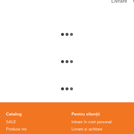
Livrare
Catalog
Pentru clienții
SALE
Intrare în cont personal
Produse noi
Livrare și achitare