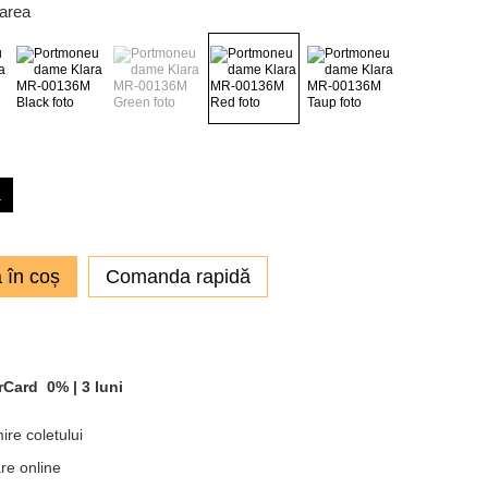
oarea
a
 în coș
Comanda rapidă
rCard
0% |
3 luni
ire coletului
re online