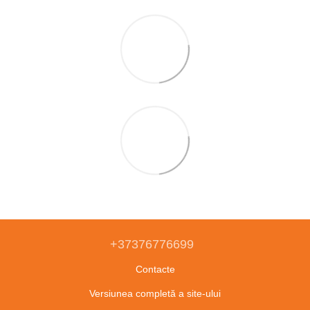
+37376776699
Contacte
Versiunea completă a site-ului