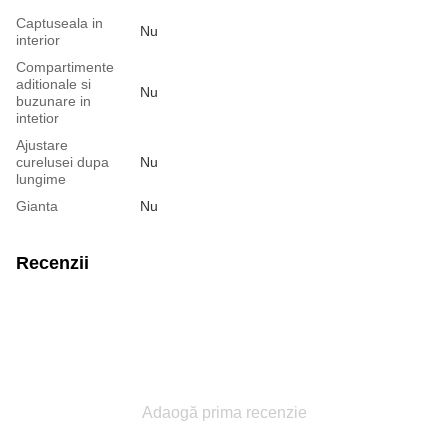
Captuseala in
Nu
interior
Compartimente
aditionale si
Nu
buzunare in
intetior
Ajustare
curelusei dupa
Nu
lungime
Gianta
Nu
Recenzii
Adaogă prima recenzie