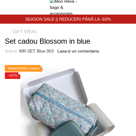
SEASON SALE || REDUCERI PÂNĂ LA -60%
GIFT IDEAS
Set cadou Blossom in blue
Articol:
MR-SET Blue 003
Lasa-ți un comentariu
Impachetare cadou
−47%