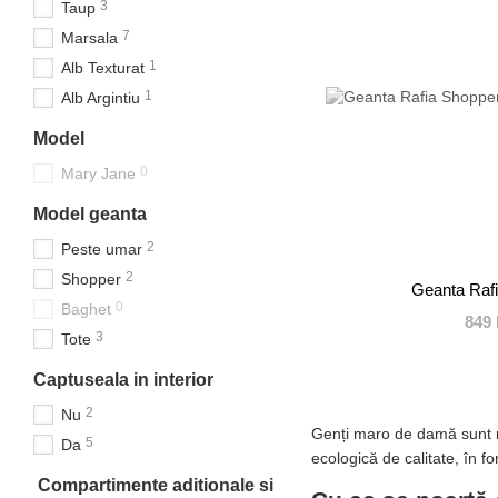
3
Taup
7
Marsala
1
Alb Texturat
1
Alb Argintiu
Model
0
Mary Jane
Model geanta
2
Peste umar
2
Shopper
Geanta Raf
0
Baghet
849 
3
Tote
Captuseala in interior
2
Nu
Genți maro de damă sunt nu
5
Da
ecologică de calitate, în f
Compartimente aditionale si