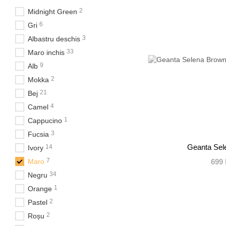
2
Midnight Green
6
Gri
3
Albastru deschis
33
Maro inchis
9
Alb
2
Mokka
21
Bej
4
Camel
1
Cappucino
3
Fucsia
Geanta Sel
14
Ivory
7
Maro
699 
34
Negru
1
Orange
2
Pastel
2
Roșu