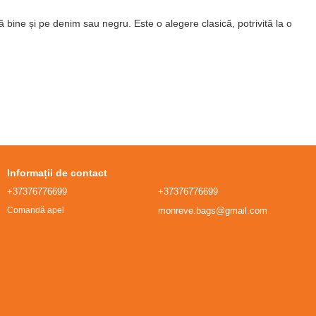
bine și pe denim sau negru. Este o alegere clasică, potrivită la o
ă:
comode, reglabile la modelele crossbody.
Materialul:
piele
ențile încăpătoare
și alte nuanțe:
bej
,
maro închis
. Toate
gențile
Informații de contact
+37376776699
+37376776699
monreve.bags@gmail.com
Comandă apel
a prelungită.