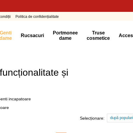
ondiții
Politica de confidențialitate
Genti
Portmonee
Truse
Rucsacuri
Acces
dame
dame
cosmetice
uncționalitate și
enti incapatoare
după populari
Selecționare: