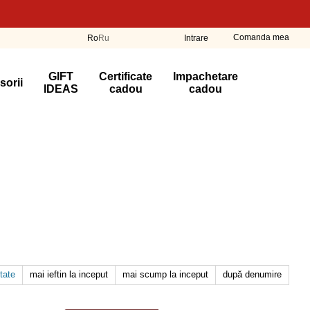
Comanda mea
Ro
Ru
Intrare
GIFT
Certificate
Impachetare
sorii
IDEAS
cadou
cadou
tate
mai ieftin la inceput
mai scump la inceput
după denumire