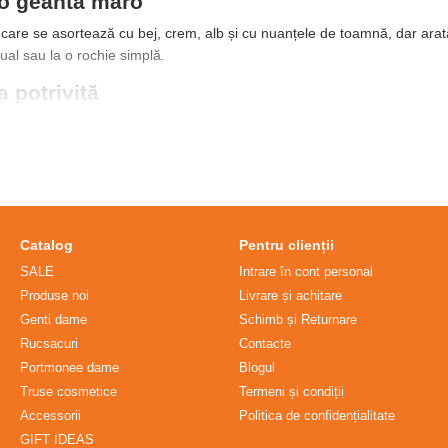
 o geantă maro
care se asortează cu bej, crem, alb și cu nuanțele de toamnă, dar arată 
sual sau la o rochie simplă.
 potrivită
 esențial sau încăpătoare pentru birou și oraș.
Mânerele și bandulier
e păstrează forma.
rii
re ca
Geanta Boat Bag
sau
Geanta Jasmine
, explorează
gențile mici
,
g
Catalog
Pentru clienții
te
SALE
Intrare în cont personal
Produse noi
Livrare și achitare
antă maro?
Genti dame
Schimb și Returnare
), cu alb, denim sau negru — o culoare clasică, ușor de purtat tot anul.
Rucsacuri
Contacte
țile?
Portmonee dame
Blogul
tate, fără materiale de origine animală.
Truse cosmetice
Termeni și condiții
logică?
Accessorii
Politica de confidențialitate
uscată sau ușor umedă; evită cremele pentru piele naturală și umezeal
GIFT IDEAS