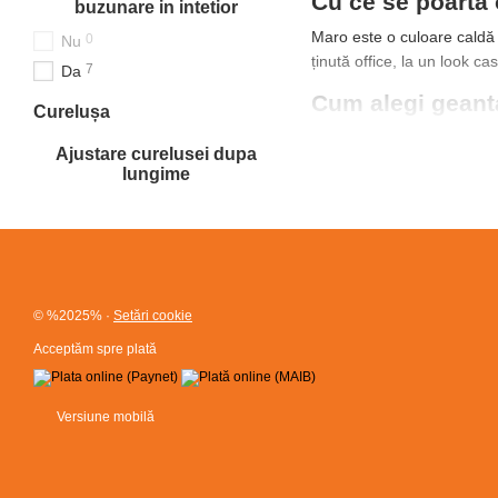
Cu ce se poartă
buzunare in intetior
Maro este o culoare caldă 
0
Nu
ținută office, la un look ca
7
Da
Cum alegi geanta
Сurelușa
Dimensiunea:
mini pentru
Ajustare curelusei dupa
ecologică de calitate, car
lungime
Modele și catego
Descoperă modele popula
de damă
.
Întrebări frecven
© %2025%
·
Setări cookie
Cu ce se asortează o ge
Acceptăm spre plată
Cu tonuri calde (bej, crem
Din ce material sunt gen
Versiune mobilă
Din piele ecologică de cali
Cum îngrijești piele eco
Șterge cu o lavetă moale, 