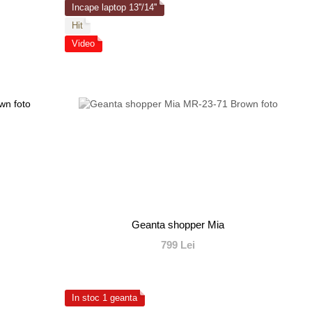
Incape laptop 13''/14''
Hit
Video
Geanta shopper Mia
799 Lei
In stoc 1 geanta