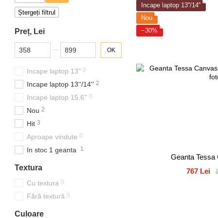
Incape laptop 13''/14''
Ștergeți filtrul
Nou
−30%
Preț, Lei
De la Preț, Lei
Până la Preț, Lei
OK
0
Incape laptop 13"
2
Incape laptop 13''/14''
0
Incape laptop 15.6''
2
Nou
3
Hit
0
Aproape vindute
1
In stoc 1 geanta
Geanta Tessa
Textura
767 Lei
0
Cu textura
0
Fără textură
Culoare