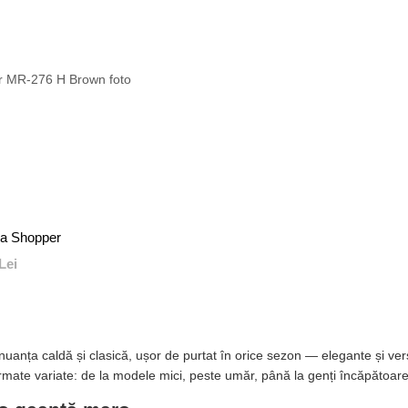
ia Shopper
Lei
anța caldă și clasică, ușor de purtat în orice sezon — elegante și vers
ormate variate: de la modele mici, peste umăr, până la genți încăpătoare