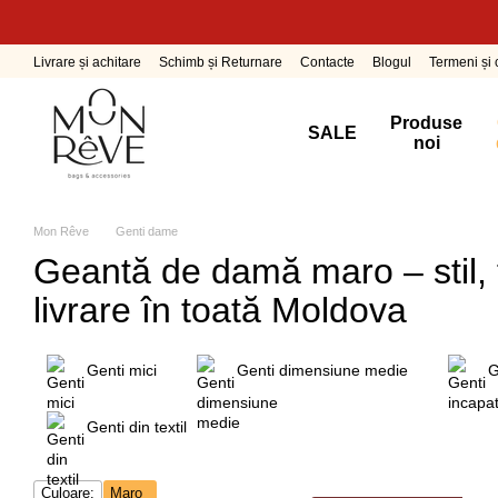
Mergi la conținutul principal
Livrare și achitare
Schimb și Returnare
Contacte
Blogul
Termeni și c
Produse
SALE
noi
Mon Rêve
Genti dame
Geantă de damă maro – stil, f
livrare în toată Moldova
Genti miсi
Genti dimensiune medie
G
Genti din textil
Culoare:
Maro