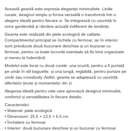
Această geantă este expresia eleganței minimaliste. Liniile
curate, designul simplu și forma versatilă o transformă într-o
alegere ideală pentru fiecare zi. Se integrează cu ușurință în
orice garderobă și rămâne actuală indiferent de tendințe.
Geanta este realizată din piele ecologică de calitate.
Compartimentul principal se închide cu fermoar, iar în interior
sunt prevăzute două buzunare deschise și un buzunar cu
fermoar, pentru ca toate lucrurile esențiale să fie bine organizate
și mereu la îndemână.
Modelul este livrat cu două curele: una scurtă, pentru a fi purtată
pe umăr în stil baguette, și una lungă, reglabilă, pentru purtare pe
umăr sau crossbody. Astfel, geanta se adaptează cu ușurință
diferitelor ținute și momentelor din zi.
Alegerea ideală pentru cele care apreciază designul minimalist,
confortul și versatilitatea în fiecare detaliu.
Caracteristici:
• Material: piele ecologică
• Dimensiuni: 25,5 × 13,5 × 6,5 cm
• Închidere cu fermoar
• Interior: două buzunare deschise și un buzunar cu fermoar