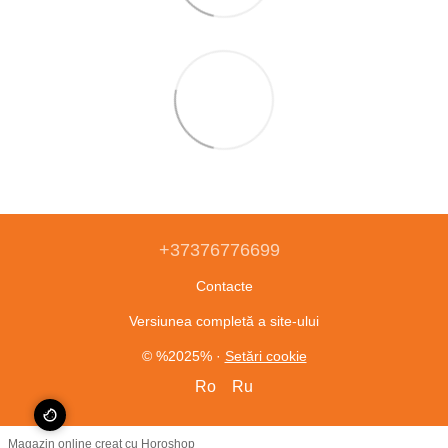
+37376776699
Contacte
Versiunea completă a site-ului
© %2025%
·
Setări cookie
Ro
Ru
Magazin online creat cu Horoshop