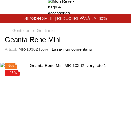
SEASON SALE || REDUCERI PÂNĂ LA -60%
Genti dame
Genti miсi
Geanta Rene Mini
Articol:
MR-10382 Ivory
Lasa-ți un comentariu
Nou
−15%