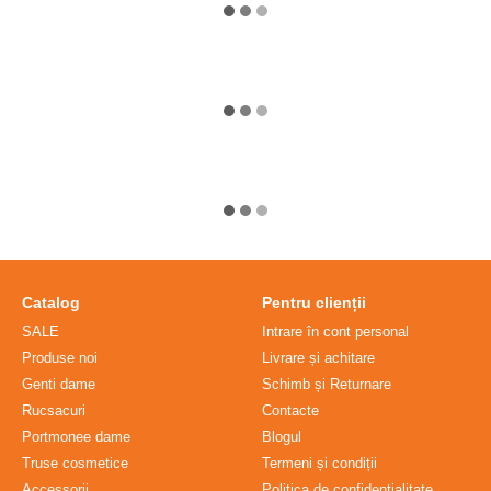
Catalog
Pentru clienții
SALE
Intrare în cont personal
Produse noi
Livrare și achitare
Genti dame
Schimb și Returnare
Rucsacuri
Contacte
Portmonee dame
Blogul
Truse cosmetice
Termeni și condiții
Accessorii
Politica de confidențialitate