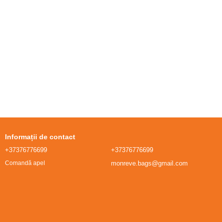
Informații de contact
+37376776699
+37376776699
monreve.bags@gmail.com
Comandă apel