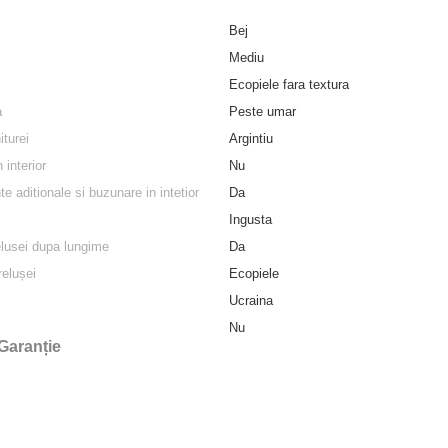
Bej
Mediu
Ecopiele fara textura
a
Peste umar
iturei
Argintiu
 interior
Nu
 aditionale si buzunare in intetior
Da
Ingusta
elusei dupa lungime
Da
relușei
Ecopiele
Ucraina
Nu
Garanție