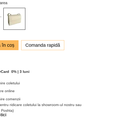
oarea
 în coș
Comanda rapidă
rCard
0% |
3 luni
ire coletului
re online
mire comenzii
pentru ridicare coletului la showroom-ul nostru sau
a Poshta)
tici