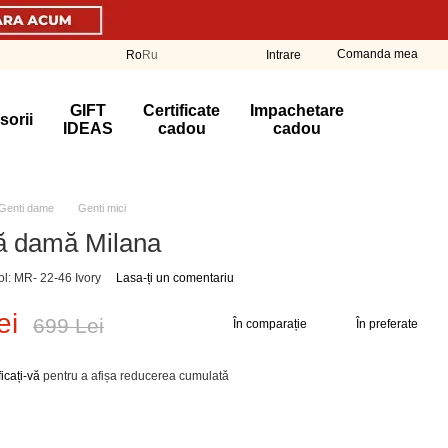
Comanda mea
Ro
Ru
Intrare
GIFT
Certificate
Impachetare
sorii
IDEAS
cadou
cadou
Genti dame
Genti miсi
ă damă Milana
col: MR- 22-46 Ivory
Lasa-ți un comentariu
ei
699 Lei
În comparație
În preferate
ficați-vă
pentru a afișa reducerea cumulată