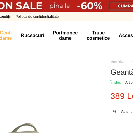
ondiții
Politica de confidențialitate
Genti
Portmonee
Truse
Rucsacuri
Acces
dame
dame
cosmetice
Mon Rêve
Geant
În stoc
Arti
389 L
Autenti
%