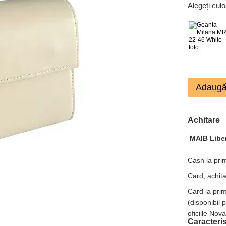
Alegeți cul
Adaugă
Achitare
MAIB Libe
Cash la prim
Card, achita
Card la pri
(disponibil 
oficiile Nov
Caracteris