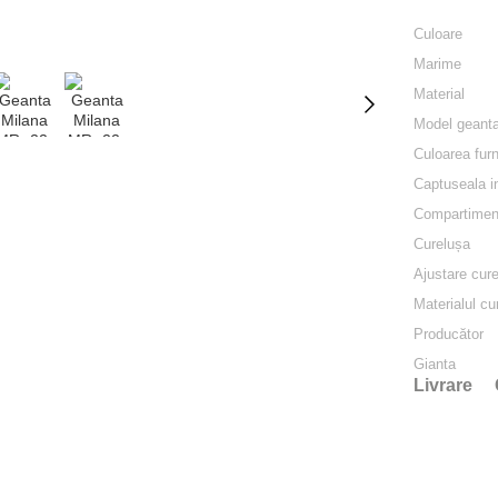
Culoare
Marime
Material
Model geant
Сuloarea furn
Captuseala in
Compartimente
Сurelușa
Ajustare cur
Materialul cu
Producător
Gianta
Livrare