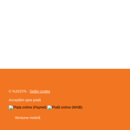
© %2025%
·
Setări cookie
Acceptăm spre plată
Versiune mobilă