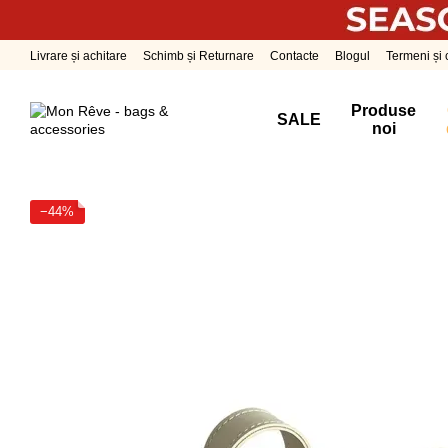
Mergi la conținutul principal
Livrare și achitare
Schimb și Returnare
Contacte
Blogul
Termeni și c
Produse
SALE
noi
−44%