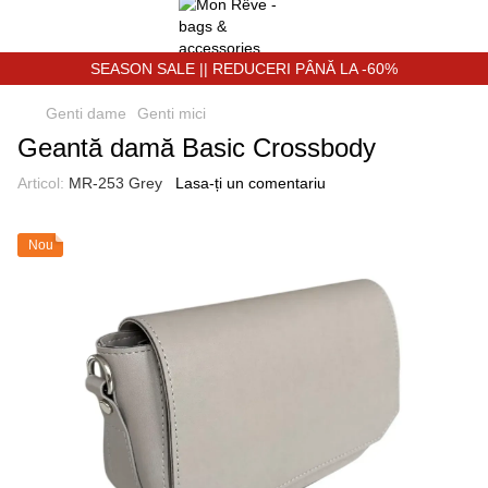
SEASON SALE || REDUCERI PÂNĂ LA -60%
Genti dame
Genti miсi
Geantă damă Basic Crossbody
Articol:
MR-253 Grey
Lasa-ți un comentariu
Nou