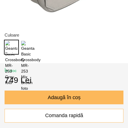
Culoare
În stoc
749 Lei
Adaugă în coș
Comanda rapidă