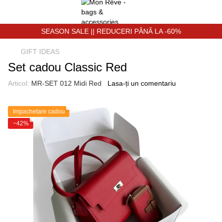
SEASON SALE || REDUCERI PÂNĂ LA -60%
GIFT IDEAS
Set cadou Classic Red
Articol:
MR-SET 012 Midi Red
Lasa-ți un comentariu
Impachetare cadou
−42%