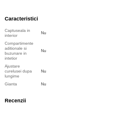
Caracteristici
Captuseala in
Nu
interior
Compartimente
aditionale si
Nu
buzunare in
intetior
Ajustare
curelusei dupa
Nu
lungime
Gianta
Nu
Recenzii