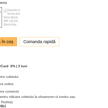
oarea
 în coș
Comanda rapidă
rCard
0% |
3 luni
ire coletului
re online
mire comenzii
pentru ridicare coletului la showroom-ul nostru sau
a Poshta)
tici