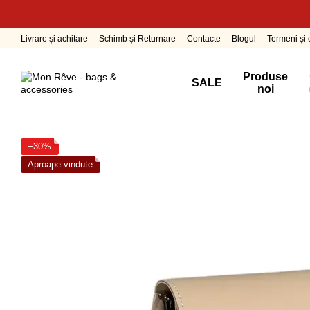
Mergi la conținutul principal
Livrare și achitare
Schimb și Returnare
Contacte
Blogul
Termeni și c
Produse
SALE
noi
−30%
Aproape vindute