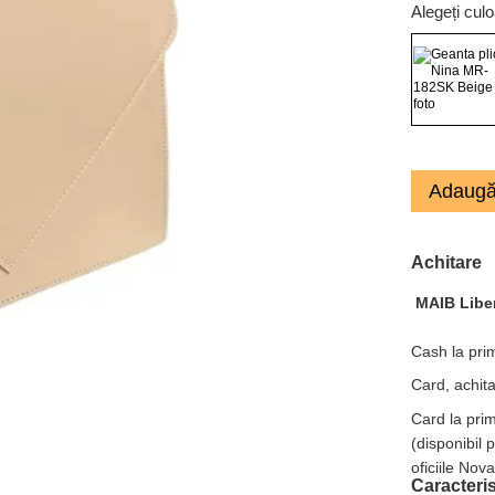
Alegeți cul
Adaugă
Achitare
MAIB Libe
Cash la prim
Card, achita
Card la pri
(disponibil 
oficiile Nov
Caracteris