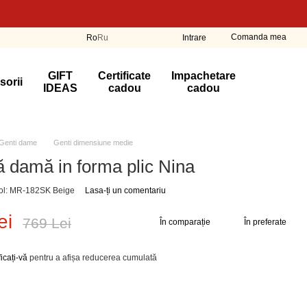
Comanda mea
Ro
Ru
Intrare
GIFT
Certificate
Impachetare
sorii
IDEAS
cadou
cadou
Genti dame
Genti dimensiune medie
 damă in forma plic Nina
col: MR-182SK Beige
Lasa-ți un comentariu
ei
769 Lei
În comparație
În preferate
ficați-vă
pentru a afișa reducerea cumulată