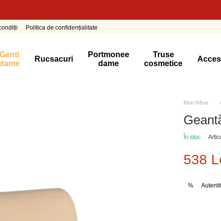
ondiții
Politica de confidențialitate
Genti
Portmonee
Truse
Rucsacuri
Acces
dame
dame
cosmetice
Mon Rêve
Geantă
În stoc
Arti
538 L
Autenti
%