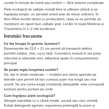
curelei în funcție de haină sau confort — fără sisteme complicate.
Piele ecologică de calitate rezistă bine la utilizare zilnică și se
îngrijește simplu: un șervețel umed este de obicei suficient. În
Mon Rêve lucrăm direct cu producătorii, ceea ce ne permite să
menținem un raport bun calitate–preț. Livrăm în toată Moldova și
Transnistria în 1–2 zile lucrătoare.
Întrebări frecvente
Ce îmi încape în geanta Jasmine?
Dimensiunile de 23,5 × 21 cm permit să transporti telefon,
portofel subțire, chei, ruj și căști. Cosmética inclusă în set preia
măruntul și obiectele mici, eliberând spațiu în compartimentul
principal.
Se poate regla lungimea curelei?
Da, dar în limite moderate — modelul are cleme speciale pe
laterale care permit să faci cureaua puțin mai lungă sau mai
scurtă. Nu are curea lungă crossbody detașabilă; este concepută
exclusiv pentru purtare pe umăr.
Cum îngrijesc piele ecologică?
Ștergeți suprafața cu o cârpă moale, uscată sau ușor umedă.
Evitați detergenții agresivi, expunerea prelungită la soare și