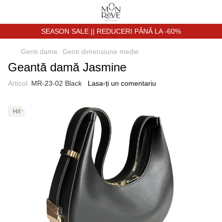
SEASON SALE || REDUCERI PÂNĂ LA -60%
Genti dame
Genti dimensiune medie
Geantă damă Jasmine
Articol:
MR-23-02 Black
Lasa-ți un comentariu
Hit