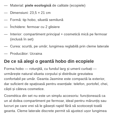
Material:
piele ecologică
de calitate (ecopiele)
Dimensiuni: 23,5 × 21 cm
Formă: tip hobo, siluetă semilună
Închidere: fermoar cu 2 glisiere
Interior: compartiment principal + cosmetică mică pe fermoar
(inclusă în set)
Curea: scurtă, pe umăr; lungimea reglabilă prin cleme laterale
Producător: Ucraina
De ce să alegi o geantă hobo din ecopiele
Forma hobo — rotunjită, cu fundul larg și umerii curbați —
urmărește natural silueta corpului și distribuie greutatea
confortabil pe umăr. Geanta Jasmine este compactă la exterior,
dar suficient de spațioasă pentru esențiale: telefon, portofel, chei,
căști și câteva cosmetice.
Cosmética din set nu este un simplu accesoriu: funcționează ca
un al doilea compartiment pe fermoar, ideal pentru mărunțiș sau
lucruri pe care vrei să le găsești rapid fără să scotocești toată
geanta. Cleme laterale discrete permit să ajustezi ușor lungimea