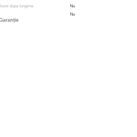
elusei dupa lungime
Nu
Nu
Garanție