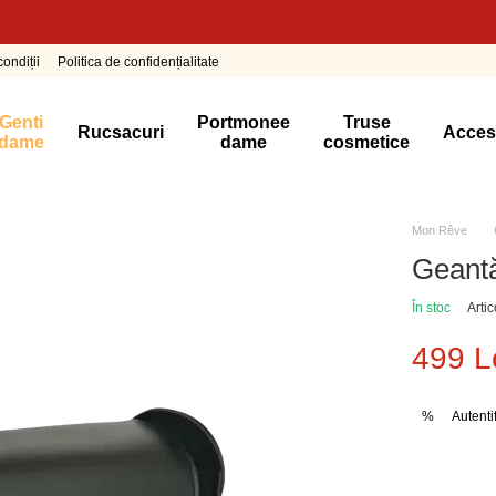
ondiții
Politica de confidențialitate
Genti
Portmonee
Truse
Rucsacuri
Acces
dame
dame
cosmetice
Mon Rêve
Geant
În stoc
Arti
499 L
Autenti
%