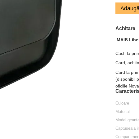
Adaugă
Achitare
MAIB Libe
Cash la prim
Card, achita
Card la pri
(disponibil 
oficiile Nov
Caracteris
Culoare
Material
Model geant
Captuseala in
Compartimente