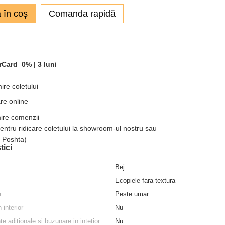
 în coș
Comanda rapidă
rCard
0% |
3 luni
ire coletului
re online
mire comenzii
pentru ridicare coletului la showroom-ul nostru sau
a Poshta)
tici
Bej
Ecopiele fara textura
a
Peste umar
 interior
Nu
 aditionale si buzunare in intetior
Nu