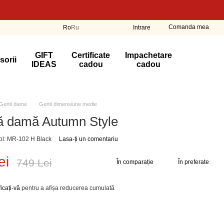
Comanda mea
Ro
Ru
Intrare
GIFT
Certificate
Impachetare
sorii
IDEAS
cadou
cadou
Genti dame
Genti dimensiune medie
ă damă Autumn Style
col: MR-102 H Black
Lasa-ți un comentariu
ei
749 Lei
În comparație
În preferate
ficați-vă
pentru a afișa reducerea cumulată