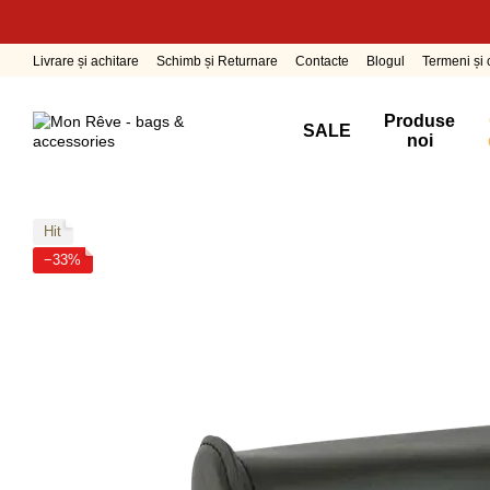
Mergi la conținutul principal
Livrare și achitare
Schimb și Returnare
Contacte
Blogul
Termeni și c
Produse
SALE
noi
Hit
−33%