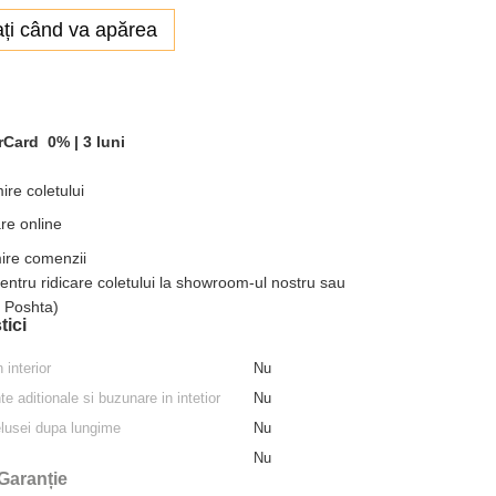
ți când va apărea
rCard
0% |
3 luni
ire coletului
re online
mire comenzii
pentru ridicare coletului la showroom-ul nostru sau
a Poshta)
tici
 interior
Nu
 aditionale si buzunare in intetior
Nu
elusei dupa lungime
Nu
Nu
Garanție