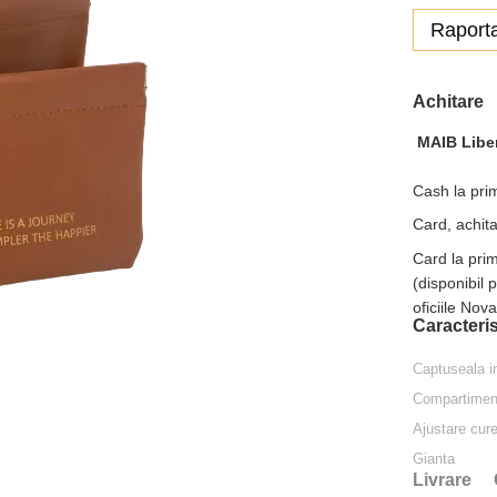
Raporta
Achitare
MAIB Libe
Cash la prim
Card, achita
Card la pri
(disponibil 
oficiile Nov
Caracteris
Captuseala in
Compartimente
Ajustare cur
Gianta
Livrare