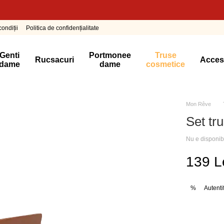
ondiții
Politica de confidențialitate
Genti
Portmonee
Truse
Rucsacuri
Acces
dame
dame
cosmetice
Mon Rêve
Set tr
Nu e disponib
139 L
Autenti
%