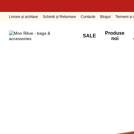
Mergi la conținutul principal
Livrare și achitare
Schimb și Returnare
Contacte
Blogul
Termeni și c
Produse
SALE
noi