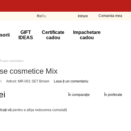
Comanda mea
Ro
Ru
Intrare
GIFT
Certificate
Impachetare
sorii
IDEAS
cadou
cadou
Truse cosmetice
use cosmetice Mix
il
Articol: MR-001 SET Brown
Lasa-ți un comentariu
ei
În comparație
În preferate
ficați-vă
pentru a afișa reducerea cumulată