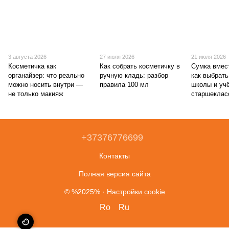
3 августа 2026
27 июля 2026
21 июля 2026
Косметичка как
Как собрать косметичку в
Сумка вмес
органайзер: что реально
ручную кладь: разбор
как выбрат
можно носить внутри —
правила 100 мл
школы и уч
не только макияж
старшеклас
+37376776699
Контакты
Полная версия сайта
© %2025%
·
Настройки cookie
Ro
Ru