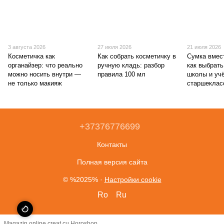
3 августа 2026
27 июля 2026
21 июля 2026
Косметичка как
Как собрать косметичку в
Сумка вмес
органайзер: что реально
ручную кладь: разбор
как выбрат
можно носить внутри —
правила 100 мл
школы и уч
не только макияж
старшеклас
+37376776699
Контакты
Полная версия сайта
© %2025%
·
Настройки cookie
Ro
Ru
Magazin online creat cu Horoshop