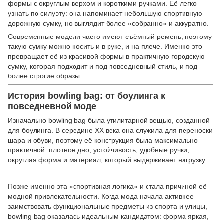
формы с округлым верхом и короткими ручками. Её легко
узнать по силуэту: она напоминает небольшую спортивную
дорожную сумку, но выглядит более «собранно» и аккуратно.
Современные модели часто имеют съёмный ремень, поэтому
такую сумку можно носить и в руке, и на плече. Именно это
превращает её из красивой формы в практичную городскую
сумку, которая подходит и под повседневный стиль, и под
более строгие образы.
История bowling bag: от боулинга к
повседневной моде
Изначально bowling bag была утилитарной вещью, созданной
для боулинга. В середине XX века она служила для переноски
шара и обуви, поэтому её конструкция была максимально
практичной: плотное дно, устойчивость, удобные ручки,
округлая форма и материал, который выдерживает нагрузку.
Позже именно эта «спортивная логика» и стала причиной её
модной привлекательности. Когда мода начала активнее
заимствовать функциональные предметы из спорта и улицы,
bowling bag оказалась идеальным кандидатом: форма яркая,