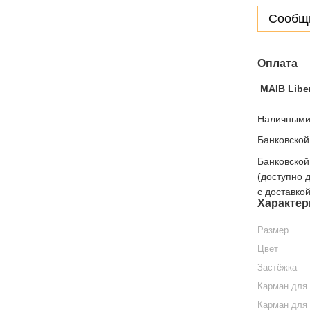
Сообщи
Оплата
MAIB Libe
Наличными,
Банковской
Банковской
(доступно 
с доставко
Характер
Размер
Цвет
Застёжка
Карман для
Карман для