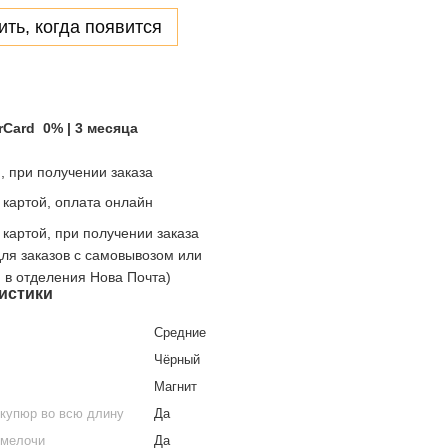
ть, когда появится
rCard 0% | 3 месяца
 при получении заказа
 картой, оплата онлайн
 картой, при получении заказа
для заказов с самовывозом или
й в отделения Нова Почта)
истики
Средние
Чёрный
Магнит
 купюр во всю длину
Да
 мелочи
Да