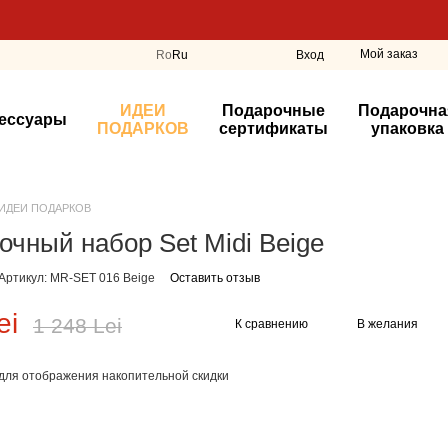
Мой заказ
Ro
Ru
Вход
ИДЕИ
Подарочные
Подарочна
ессуары
ПОДАРКОВ
сертификаты
упаковка
ИДЕИ ПОДАРКОВ
очный набор Set Midi Beige
Артикул: MR-SET 016 Beige
Оставить отзыв
ei
1 248 Lei
К сравнению
В желания
для отображения накопительной скидки