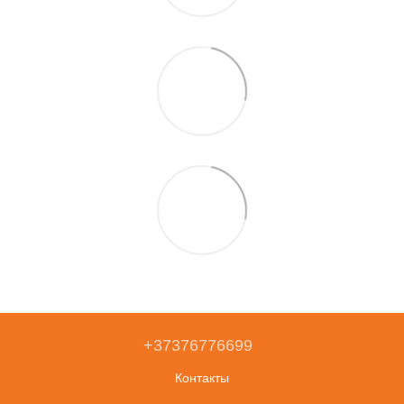
+37376776699
Контакты