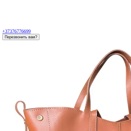
+37376776699
Перезвонить вам?