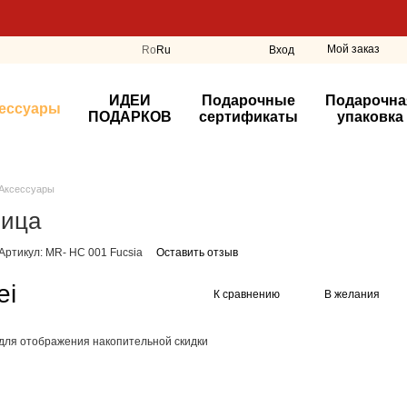
Мой заказ
Ro
Ru
Вход
ИДЕИ
Подарочные
Подарочна
ессуары
ПОДАРКОВ
сертификаты
упаковка
Аксессуары
ница
Артикул: MR- HC 001 Fucsia
Оставить отзыв
ei
К сравнению
В желания
для отображения накопительной скидки