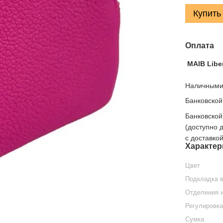
Купить
Оплата
MAIB Libe
Наличными,
Банковской
Банковской
(доступно 
с доставко
Характер
Цвет
Подкладка в
Отделения и
Регулировка
Сумка