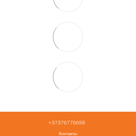
+37376776699
Контакты