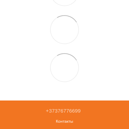
+37376776699
Контакты