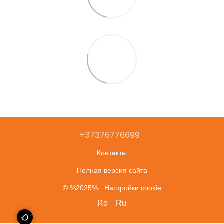
+37376776699
Контакты
Полная версия сайта
© %2025%
·
Настройки cookie
Ro
Ru